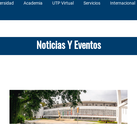
ersidad
Academia
UTP Virtual
Servicios
Internacional
Noticias Y Eventos