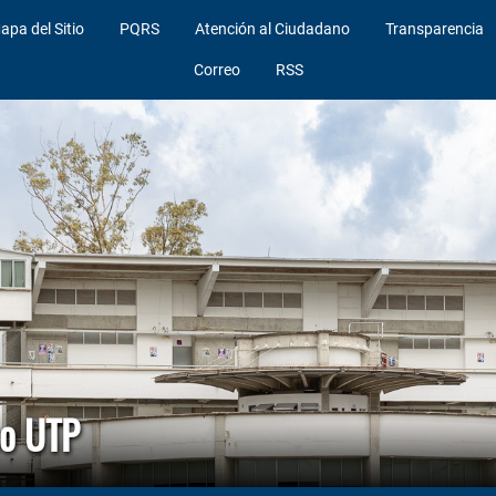
apa del Sitio
PQRS
Atención al Ciudadano
Transparencia
Correo
RSS
co UTP