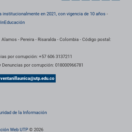
a institucionalmente en 2021, con vigencia de 10 años
-
inEducación
 Alamos - Pereira - Risaralda - Colombia - Código postal:
cias por corrupción: +57 606 3137211
 y Denuncias por corrupción: 018000966781
s
ventanillaunica@utp.edu.co
uridad de la Información
ración Web UTP
© 2026