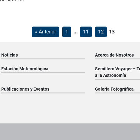
Paginación
…
13
« Anterior
1
11
12
de
entradas
Noticias
Acerca de Nosotros
Estación Meteorológica
Semillero Voyager – T
a la Astronomía
Publicaciones y Eventos
Galería Fotográfica
os institucionales