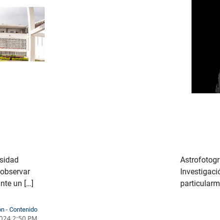
rsidad
Astrofotogr
 observar
Investigaci
nte un […]
particularm
ón - Contenido
2024 2:50 PM